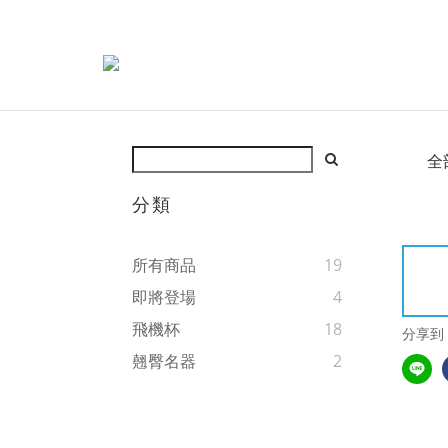
全
分類
所有商品
19
即將登場
4
飛機杯
18
分享到
翹臀名器
2