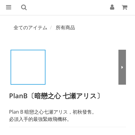
全てのアイテム
所有商品
PlanB〔暗戀之心 七瀬アリス〕
Plan B 暗戀之心七瀬アリス，初秋發售。
必須入手的最強緊緻飛機杯。