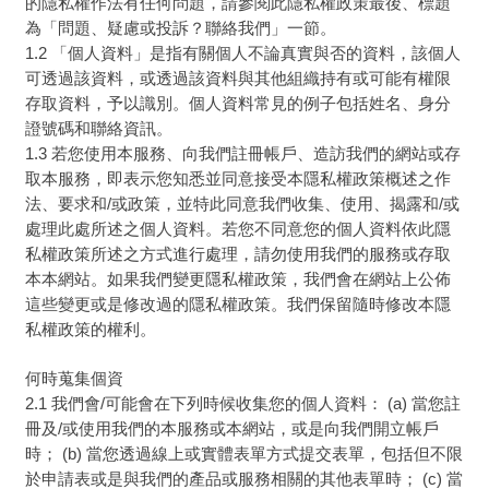
的隱私權作法有任何問題，請參閱此隱私權政策最後、標題
為「問題、疑慮或投訴？聯絡我們」一節。
1.2 「個人資料」是指有關個人不論真實與否的資料，該個人
可透過該資料，或透過該資料與其他組織持有或可能有權限
存取資料，予以識別。個人資料常見的例子包括姓名、身分
證號碼和聯絡資訊。
1.3 若您使用本服務、向我們註冊帳戶、造訪我們的網站或存
取本服務，即表示您知悉並同意接受本隱私權政策概述之作
法、要求和/或政策，並特此同意我們收集、使用、揭露和/或
處理此處所述之個人資料。若您不同意您的個人資料依此隱
私權政策所述之方式進行處理，請勿使用我們的服務或存取
本本網站。如果我們變更隱私權政策，我們會在網站上公佈
這些變更或是修改過的隱私權政策。我們保留隨時修改本隱
私權政策的權利。
何時蒐集個資
2.1 我們會/可能會在下列時候收集您的個人資料： (a) 當您註
冊及/或使用我們的本服務或本網站，或是向我們開立帳戶
時； (b) 當您透過線上或實體表單方式提交表單，包括但不限
於申請表或是與我們的產品或服務相關的其他表單時； (c) 當