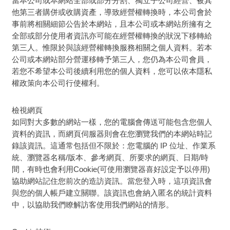
當本公司或本網站全部或部分分割、獨立子公司經營、被其
他第三者購併或收購資產，導致經營權轉換時，本公司會於
事前將相關細節公告於本網站，且本公司或本網站所擁有之
全部或部分使用者資訊亦可能在經營權轉換的狀況下移轉給
第三人。惟限於與該經營權轉換服務相關之個人資料。若本
公司或本網站部分營運移轉予第三人，您仍為本公司會員，
若您不希望本公司後續利用您的個人資料，您可以依本隱私
權政策向本公司行使權利。
檢視網頁
如同對大多數的網站一樣，您的電腦會傳送可能包含您個人
資料的資訊，而網頁伺服器則會在您瀏覽我們的本網站時記
錄該資訊。這通常包括但不限於：您電腦的 IP 位址、作業系
統、瀏覽器名稱/版本、參考網頁、所要求的網頁、日期/時
間，有時也會利用Cookie(可使用瀏覽器喜好設定予以停用)
協助網站記住您前次的造訪資訊。當您登入時，這項資訊會
與您的個人帳戶建立關聯。該資訊也會納入匿名的統計資料
中，以協助我們瞭解訪客使用我們網站的情形。