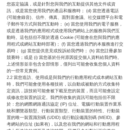
您簽定協議，或是針對您與我們的互動提供其他文件或資
訊，或是當您使用我們的產品和服務時； (d) 當您透過電話
(可能會錄音)、信件、傳真、面對面會議、社交媒體平台和電
子郵件等方式與我們互動時； (e) 當您使用我們的電子服務，
或是透過我們的應用程式或使用我們網站上的服務與我們互
動時。這包括但不限於透過 Cookie (可能會在您與我們的應
用程式或網站互動時部署)； (f) 當您透過我們的本服務進行交
易時； (g) 當您提供意見或投訴給我們時； (h) 當您註冊參加
競賽時；或是 (i) 當您基於任何原因提交個人資料給我們時。
上述情形並非包含全部情形，僅列出可能會收集您個人資料
的一些常見實例。
2.2 當您造訪、使用或是與我們的行動應用程式或本網站互動
時，我們可能會使用各種技術，以自動或被動的方式收集特
定資訊，該技術可能會被下載至您的裝置，而且可能會設定
或修改您裝置的設定。我們所收集的資訊可能包括但不限
於：您的網際網路通訊協定 (IP) 位址、電腦/行動裝置作業系
統和瀏覽器類型、行動裝置類型、行動裝置的特性、行動裝
置的唯一裝置識別碼 (UDID) 或行動設備識別碼 (MEID)、參
考網站的位址 (如果有)，以及您在我們的網站和行動應用程